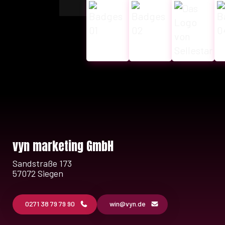
vyn marketing GmbH
Sandstraße 173
57072 Siegen
0271 38 79 79 90
win@vyn.de