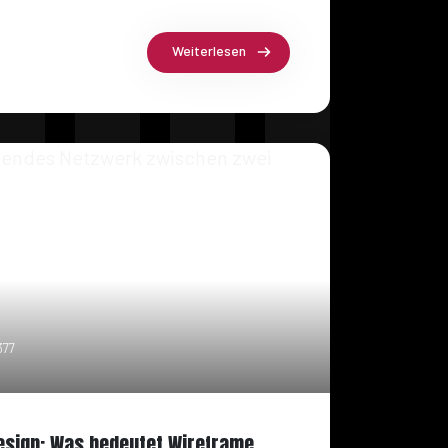
Weiterlesen
377
esign: Was bedeutet Wireframe,