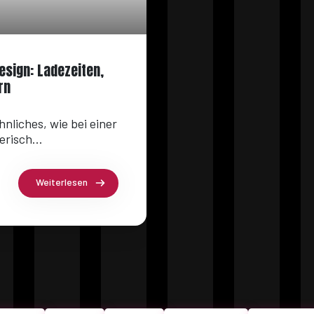
sign: Ladezeiten,
rn
nliches, wie bei einer
risch...
Weiterlesen