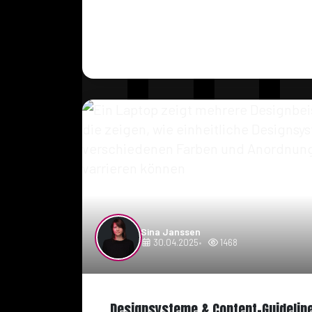
Sina Janssen
30.04.2025
1468
Designsysteme & Content-Guidelines