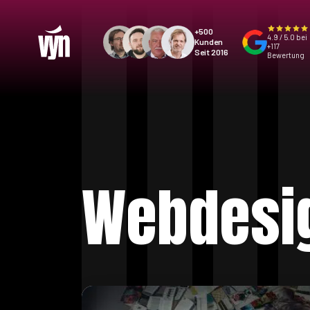
+500
4.9 / 5.0 bei
Kunden
+117
Seit 2016
Bewertung
Webdesi