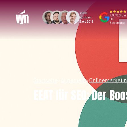
+500
4.9 / 5.0 bei
Kunden
+117
Seit 2016
Bewertung
Startseite
»
Allgemein
»
Onlinemarketi
EEAT für SEO: Der Boo