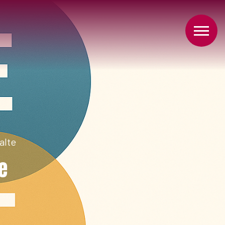
alte
e