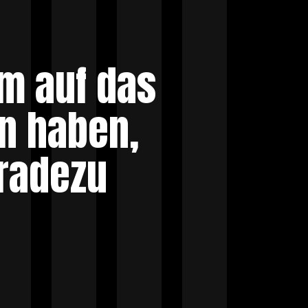
am auf das
n haben,
radezu