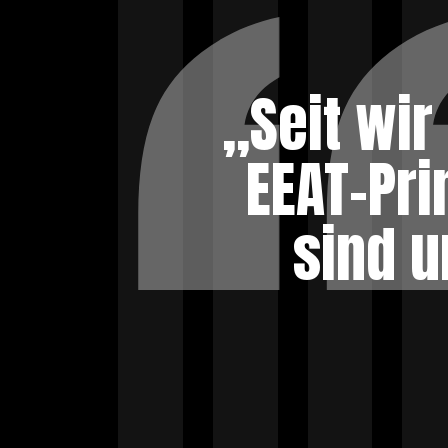
„Seit wir
EEAT-Pr
sind 