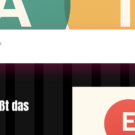
E
ißt das