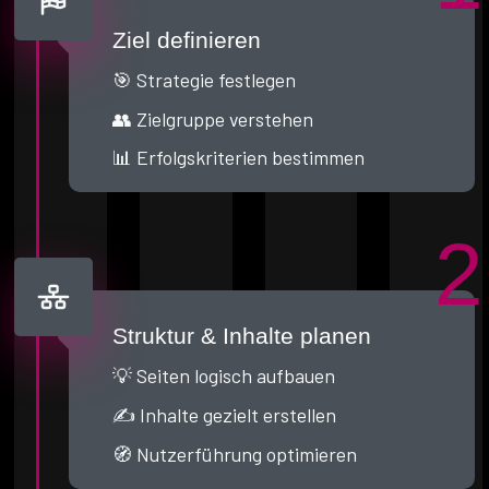
Ziel definieren
🎯 Strategie festlegen
👥 Zielgruppe verstehen
📊 Erfolgskriterien bestimmen
2
Struktur & Inhalte planen
💡 Seiten logisch aufbauen
✍️ Inhalte gezielt erstellen
🧭 Nutzerführung optimieren