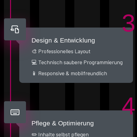
3
Design & Entwicklung
🎨 Professionelles Layout
💻 Technisch saubere Programmierung
📱 Responsive & mobilfreundlich
4
Pflege & Optimierung
✏️ Inhalte selbst pflegen